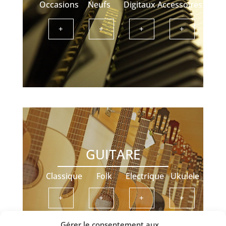
Occasions
Neufs
Digitaux
Accessoires
+
+
+
+
GUITARE
Classique
Folk
Electrique
Ukulele
+
+
+
+
Gérer le consentement aux