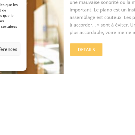
une mauvaise sonorité ou la m
les que les
important. Le piano est un in
t de
s que le
assemblage est coûteux. Les p
pas
à accorder... » sont à éviter. U
 certaines
plus accordable, voire même i
éférences
DETAILS
Entretien de votr
Votre piano est robuste mais c
satisfaction, nous vous conseill