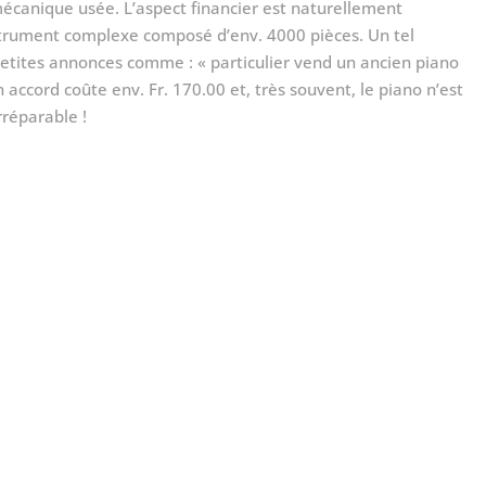
écanique usée. L’aspect financier est naturellement
strument complexe composé d’env. 4000 pièces. Un tel
etites annonces comme : « particulier vend un ancien piano
n accord coûte env. Fr. 170.00 et, très souvent, le piano n’est
rréparable !
e piano
omplexe et délicat. Pour qu’il vous donne pleine
ons ce qui suit :