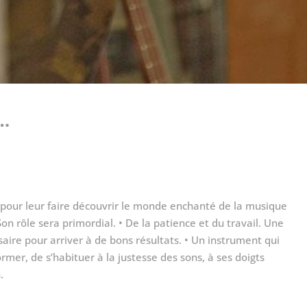
s…
ur pour leur faire découvrir le monde enchanté de la musique
Son rôle sera primordial. • De la patience et du travail. Une
aire pour arriver à de bons résultats. • Un instrument qui
rmer, de s’habituer à la justesse des sons, à ses doigts
.