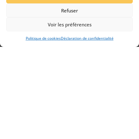
Refuser
Cajon Meinl
Voir les préférences
Marque : Meinl Modèle : Cajon Prix : 259.00
Politique de cookies
Déclaration de confidentialité
Appeler
E-mail
Plan d'accès
DETAILS