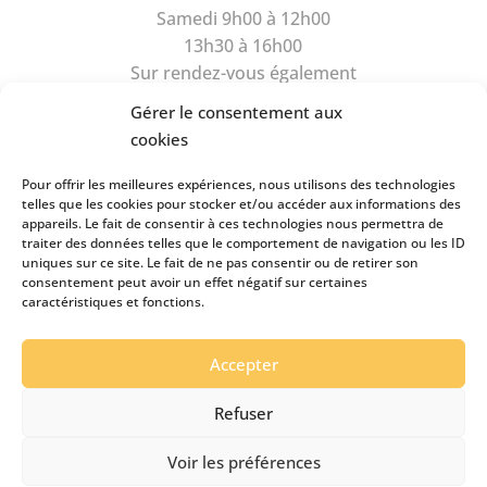
Samedi 9h00 à 12h00
13h30 à 16h00
Sur rendez-vous également
Gérer le consentement aux
cookies
Pour offrir les meilleures expériences, nous utilisons des technologies
telles que les cookies pour stocker et/ou accéder aux informations des
appareils. Le fait de consentir à ces technologies nous permettra de
Rue du Camus 6
traiter des données telles que le comportement de navigation ou les ID
1470 Estavayer-le-Lac
uniques sur ce site. Le fait de ne pas consentir ou de retirer son
consentement peut avoir un effet négatif sur certaines
Tél
026 663 89 39
caractéristiques et fonctions.
Natel
079 434 99 49
pianos.clairson@bluewin.ch
Accepter
Refuser
Clairson ©
2026
-
Réalisé par l'agence web Digital
Romandie
-
Dernière mise à jour le 08.08.2026
Voir les préférences