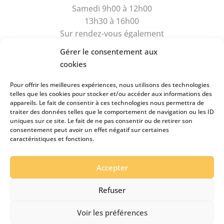
Samedi 9h00 à 12h00
13h30 à 16h00
Sur rendez-vous également
Gérer le consentement aux
cookies
Pour offrir les meilleures expériences, nous utilisons des technologies
telles que les cookies pour stocker et/ou accéder aux informations des
appareils. Le fait de consentir à ces technologies nous permettra de
Rue du Camus 6
traiter des données telles que le comportement de navigation ou les ID
1470 Estavayer-le-Lac
uniques sur ce site. Le fait de ne pas consentir ou de retirer son
consentement peut avoir un effet négatif sur certaines
Tél
026 663 89 39
caractéristiques et fonctions.
Natel
079 434 99 49
pianos.clairson@bluewin.ch
Accepter
Refuser
Clairson ©
2026
-
Réalisé par l'agence web Digital
Romandie
-
Dernière mise à jour le 07.08.2026
Voir les préférences