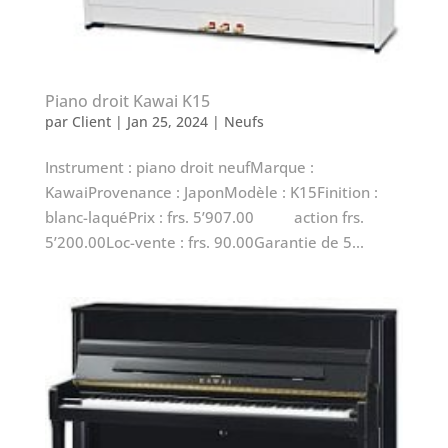
Piano droit Kawai K15
par
Client
|
Jan 25, 2024
|
Neufs
Instrument : piano droit neufMarque :
KawaiProvenance : JaponModèle : K15Finition :
blanc-laquéPrix : frs. 5’907.00 action frs.
5’200.00Loc-vente : frs. 90.00Garantie de 5...