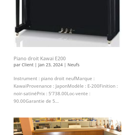
Piano droit Kawai E200
par
Client
|
Jan 23, 2024
|
Neufs
Instrument : piano droit neufMarque :
KawaiProvenance : JaponModèle : E-200Finition :
noir-satinéPrix : 5’738.00Loc-vente :
90.00Garantie de 5...