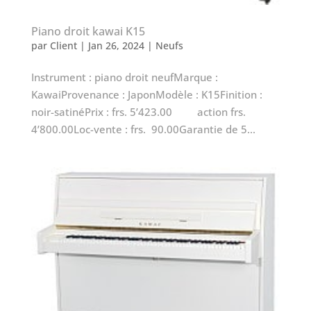
Piano droit kawai K15
par
Client
|
Jan 26, 2024
|
Neufs
Instrument : piano droit neufMarque :
KawaiProvenance : JaponModèle : K15Finition :
noir-satinéPrix : frs. 5’423.00 action frs.
4’800.00Loc-vente : frs. 90.00Garantie de 5...