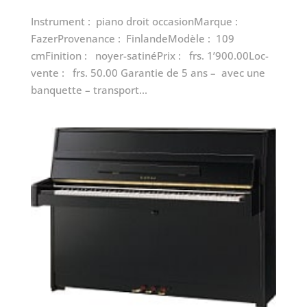
Instrument : piano droit occasionMarque :
FazerProvenance : FinlandeModèle : 109
cmFinition : noyer-satinéPrix : frs. 1’900.00Loc-
vente : frs. 50.00 Garantie de 5 ans – avec une
banquette – transport...