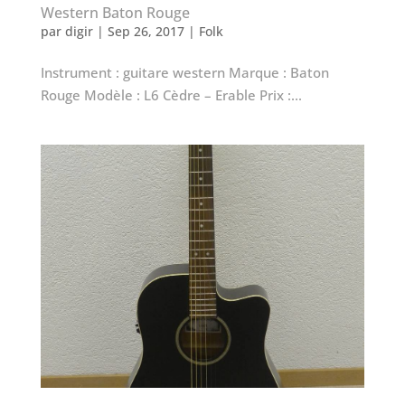
Western Baton Rouge
par
digir
|
Sep 26, 2017
|
Folk
Instrument : guitare western Marque : Baton
Rouge Modèle : L6 Cèdre – Erable Prix :...